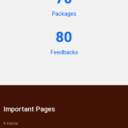
Packages
80
Feedbacks
Important Pages
Home